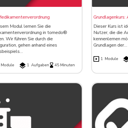
Medikamentenverordnung
Grundlagenkurs: 
esem Modul lernen Sie die
Dieser Kurs ist i
kamentenverordnung in tomedo®
Nutzer, die die 
n. Wir führen Sie durch die
kennenlernen möc
guration, gehen anhand eines
Grundlagen der…
sbeispiels…
1
Module
Module
1
Aufgaben
45 Minuten