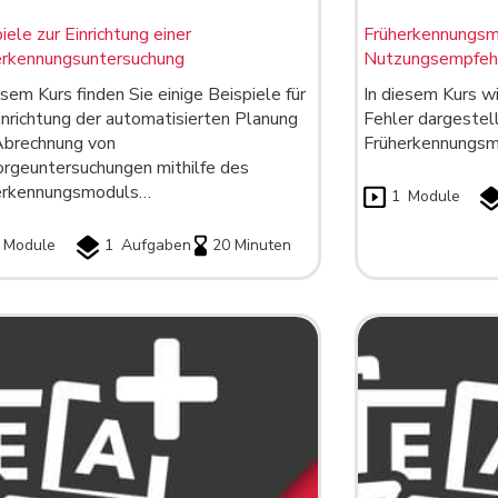
iele zur Einrichtung einer
Früherkennungsm
erkennungsuntersuchung
Nutzungsempfeh
esem Kurs finden Sie einige Beispiele für
In diesem Kurs w
inrichtung der automatisierten Planung
Fehler dargestell
Abrechnung von
Früherkennungsmo
orgeuntersuchungen mithilfe des
erkennungsmoduls…
1
Module
Module
1
Aufgaben
20 Minuten