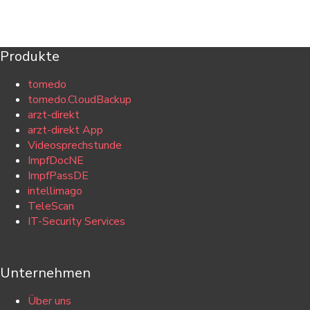
Produkte
tomedo
tomedo.CloudBackup
arzt-direkt
arzt-direkt App
Videosprechstunde
ImpfDocNE
ImpfPassDE
intellimago
TeleScan
IT-Security Services
Unternehmen
Über uns