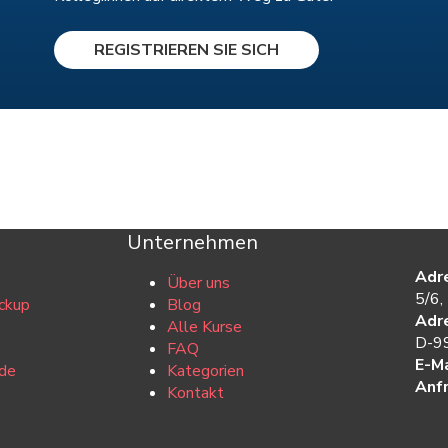
REGISTRIEREN SIE SICH
Unternehmen
Kont
Adr
Über uns
5/6,
ckup
Blog
Adr
Alle Kurse
D-99
FAQ
E-Ma
de
Kategorien
Anf
Kontakt