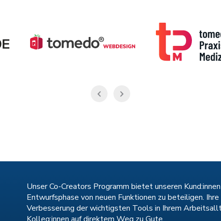
Unser Co-Creators Programm bietet unseren Kund:innen di
Entwurfsphase von neuen Funktionen zu beteiligen. Ihr
Verbesserung der wichtigsten Tools in Ihrem Arbeitsall
Kolleg:innen auf direktem Weg zu Gute.