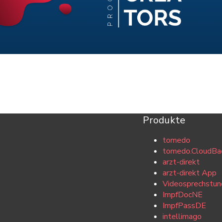
Produkte
tomedo
tomedo.CloudBa
arzt-direkt
arzt-direkt App
Videosprechstun
ImpfDocNE
ImpfPassDE
intellimago