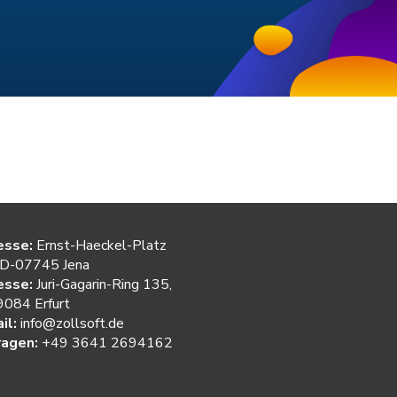
akt
esse:
Ernst-Haeckel-Platz
 D-07745 Jena
esse:
Juri-Gagarin-Ring 135,
084 Erfurt
il:
info@zollsoft.de
ragen:
+49 3641 2694162