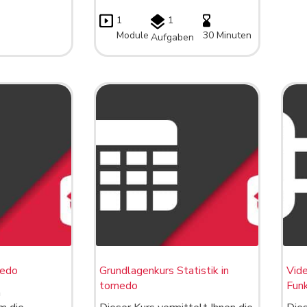
1
1
Module
30 Minuten
Aufgaben
medo
Grundlagenkurs Statistik in
Vid
tomedo
Funk
n