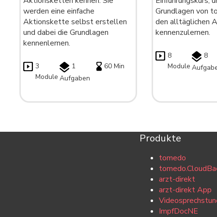
Aktionsketten kennen. Sie
Einführungskurs, u
werden eine einfache
Grundlagen von t
Aktionskette selbst erstellen
den alltäglichen 
und dabei die Grundlagen
kennenzulernen.
kennenlernen.
8
8
3
1
60 Min
Module
Aufgab
Module
Aufgaben
Produkte
tomedo
tomedo.CloudBa
arzt-direkt
arzt-direkt App
Videosprechstun
ImpfDocNE