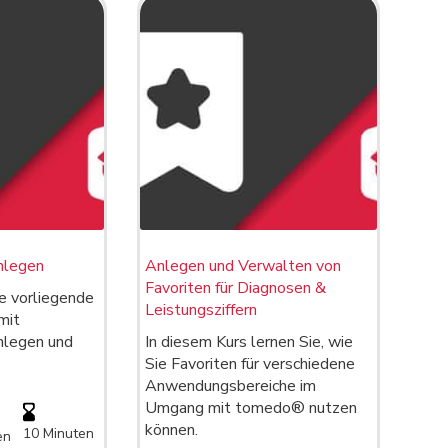
nlegen
Anlegen und Verwalten von
Favoriten für Diagnosen &
e vorliegende
Leistungsziffern
mit
nlegen und
In diesem Kurs lernen Sie, wie
Sie Favoriten für verschiedene
Anwendungsbereiche im
Umgang mit tomedo® nutzen
können.
10 Minuten
en