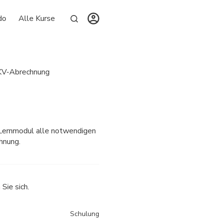
do
Alle Kurse
 KV-Abrechnung
Lernmodul alle notwendigen
hnung.
n
Sie sich.
Schulung