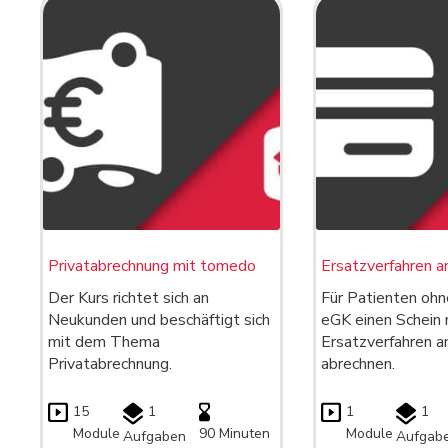
Privatabrechnung mit tomedo
Ersatzverfahren a
Der Kurs richtet sich an
Für Patienten ohn
Neukunden und beschäftigt sich
eGK einen Schein 
mit dem Thema
Ersatzverfahren a
Privatabrechnung.
abrechnen.
15
1
1
1
Module
90 Minuten
Module
Aufgaben
Aufgab