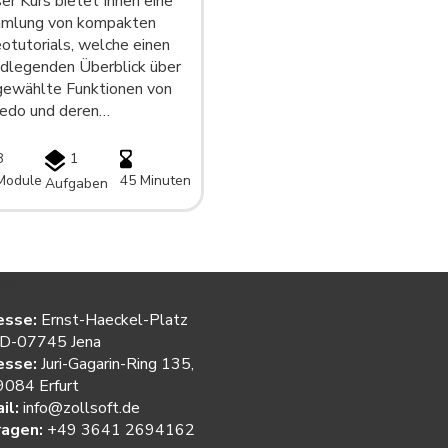
er Kurs bietet Ihnen eine
mlung von kompakten
otutorials, welche einen
dlegenden Überblick über
gewählte Funktionen von
edo und deren…
8
1
Module
45 Minuten
Aufgaben
akt
esse:
Ernst-Haeckel-Platz
 D-07745 Jena
esse:
Juri-Gagarin-Ring 135,
084 Erfurt
il:
info@zollsoft.de
ragen:
+49 3641 2694162