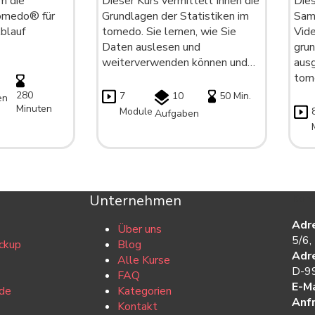
m die
Dieser Kurs vermittelt Ihnen die
Dies
omedo® für
Grundlagen der Statistiken im
Sam
Ablauf
tomedo. Sie lernen, wie Sie
Vide
Daten auslesen und
grun
weiterverwenden können und…
aus
tom
280
7
10
50 Min.
en
Minuten
Module
Aufgaben
Unternehmen
Kont
Adr
Über uns
5/6,
ckup
Blog
Adr
Alle Kurse
D-99
FAQ
E-Ma
de
Kategorien
Anf
Kontakt