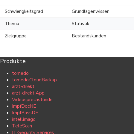
Schwierigkeitsgrad
Grundlagenwissen
Thema
Statistik
Zielgruppe
Bestandskunden
Produkte
tomedo
tomedo.CloudBackup
arzt-direkt
arzt-direkt App
Videosprechstunde
ImpfDocNE
ImpfPassDE
intellimago
TeleScan
IT-Security Services