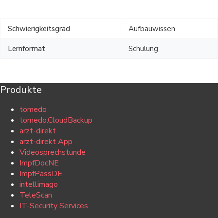
Schwierigkeitsgrad
Aufbauwissen
Lernformat
Schulung
Produkte
tomedo
tomedo.CloudBackup
arzt-direkt
arzt-direkt App
Videosprechstunde
ImpfDocNE
ImpfPassDE
intellimago
TeleScan
IT-Security Services