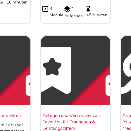
10 Minuten
en
3
1
Module
45 Minuten
Aufgaben
 erstellen
Anlegen und Verwalten von
Akti
Favoriten für Diagnosen &
fehl
möchten wir
Leistungsziffern
Med