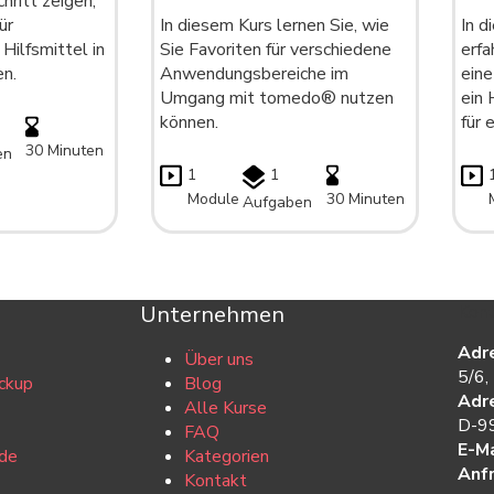
chritt zeigen,
ür
In diesem Kurs lernen Sie, wie
In d
ilfsmittel in
Sie Favoriten für verschiedene
erfa
n.
Anwendungsbereiche im
eine
Umgang mit tomedo® nutzen
ein 
können.
für 
30 Minuten
en
1
1
Module
30 Minuten
Aufgaben
Unternehmen
Kont
Adr
Über uns
5/6,
ckup
Blog
Adr
Alle Kurse
D-99
FAQ
E-Ma
de
Kategorien
Anf
Kontakt