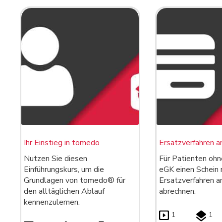
Ihr Einstieg in tomedo
Ersatzverfahren a
Nutzen Sie diesen
Für Patienten ohn
Einführungskurs, um die
eGK einen Schein 
Grundlagen von tomedo® für
Ersatzverfahren a
den alltäglichen Ablauf
abrechnen.
kennenzulernen.
1
1