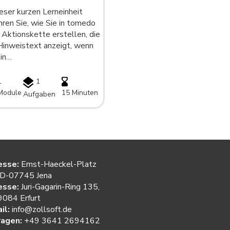
ieser kurzen Lerneinheit
hren Sie, wie Sie in tomedo
 Aktionskette erstellen, die
Hinweistext anzeigt, wenn
ein…
1
1
Module
15 Minuten
Aufgaben
akt
esse:
Ernst-Haeckel-Platz
 D-07745 Jena
esse:
Juri-Gagarin-Ring 135,
084 Erfurt
il:
info@zollsoft.de
ragen:
+49 3641 2694162