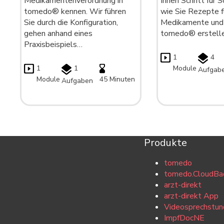
Medikamentenverordnung in
Ihnen Schritt für S
tomedo® kennen. Wir führen
wie Sie Rezepte f
Sie durch die Konfiguration,
Medikamente und H
gehen anhand eines
tomedo® erstelle
Praxisbeispiels…
1
4
1
1
Module
Aufgab
Module
45 Minuten
Aufgaben
Produkte
tomedo
tomedo.CloudBa
arzt-direkt
arzt-direkt App
Videosprechstun
ImpfDocNE