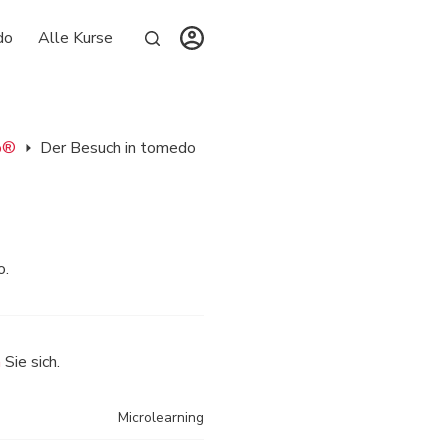
do
Alle Kurse
do®
Der Besuch in tomedo
o.
n
Sie sich.
Microlearning