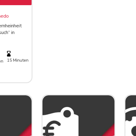
medo
ernheinheit
uch“ in
15 Minuten
en