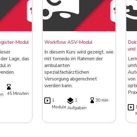
gister-Modul
Workflow ASV-Modul
Dok
und 
ieser
In diesem Kurs wird gezeigt, wie
n der Lage, das
mit tomedo im Rahmen der
Lern
ul in
ambulanten
umf
enden.
spezialfachärztlichen
Aut
Versorgung abgerechnet
von
werden kann.
opti
Prax
45 Minuten
en
1
1
30 min
Module
Aufgaben