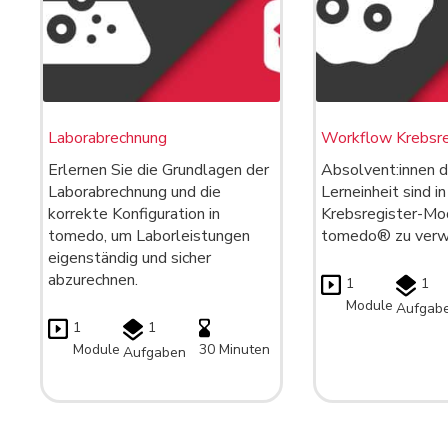
Laborabrechnung
Workflow Krebsre
Erlernen Sie die Grundlagen der
Absolvent:innen d
Laborabrechnung und die
Lerneinheit sind i
korrekte Konfiguration in
Krebsregister-Mod
tomedo, um Laborleistungen
tomedo® zu verw
eigenständig und sicher
abzurechnen.
1
1
Module
Aufgab
1
1
Module
30 Minuten
Aufgaben