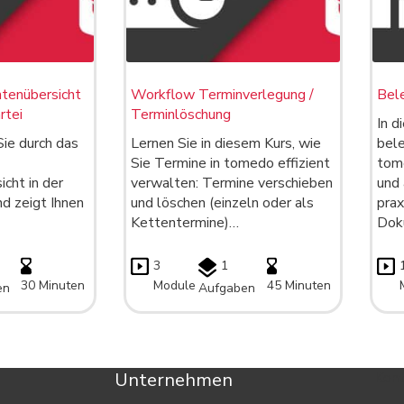
tenübersicht
Workflow Terminverlegung /
Bele
rtei
Terminlöschung
In d
Sie durch das
Lernen Sie in diesem Kurs, wie
bele
Sie Termine in tomedo effizient
tome
cht in der
verwalten: Termine verschieben
und 
nd zeigt Ihnen
und löschen (einzeln oder als
prax
Kettentermine)…
Dok
3
1
30 Minuten
Module
45 Minuten
en
Aufgaben
Unternehmen
Kont