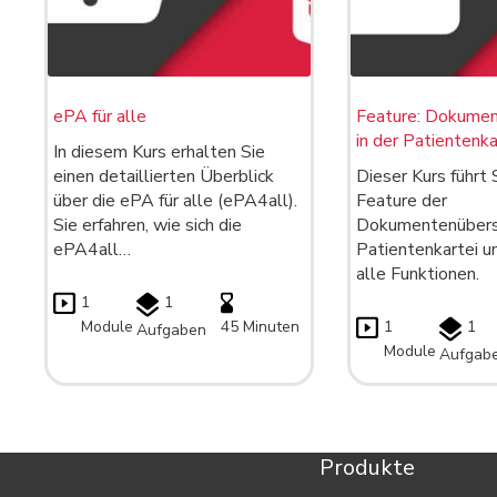
ePA für alle
Feature: Dokumen
in der Patientenka
In diesem Kurs erhalten Sie
einen detaillierten Überblick
Dieser Kurs führt 
über die ePA für alle (ePA4all).
Feature der
Sie erfahren, wie sich die
Dokumentenübersi
ePA4all…
Patientenkartei u
alle Funktionen.
1
1
Module
45 Minuten
1
1
Aufgaben
Module
Aufgab
Produkte