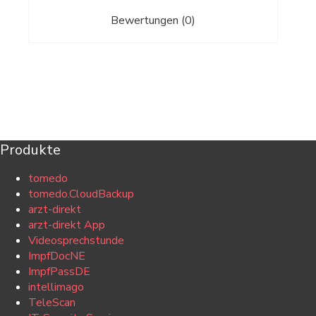
Bewertungen (0)
Produkte
tomedo
tomedo.CloudBackup
arzt-direkt
arzt-direkt App
Videosprechstunde
ImpfDocNE
ImpfPassDE
intellimago
TeleScan