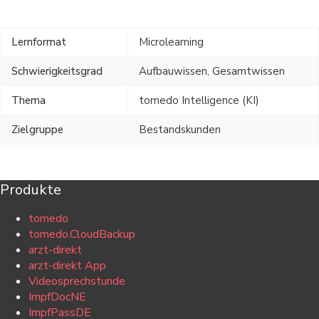
Lernformat
Microlearning
Schwierigkeitsgrad
Aufbauwissen, Gesamtwissen
Thema
tomedo Intelligence (KI)
Zielgruppe
Bestandskunden
Produkte
tomedo
tomedo.CloudBackup
arzt-direkt
arzt-direkt App
Videosprechstunde
ImpfDocNE
ImpfPassDE