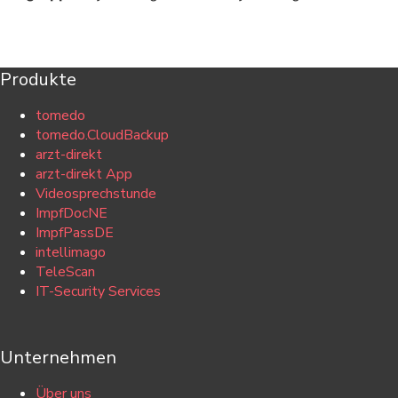
Produkte
tomedo
tomedo.CloudBackup
arzt-direkt
arzt-direkt App
Videosprechstunde
ImpfDocNE
ImpfPassDE
intellimago
TeleScan
IT-Security Services
Unternehmen
Über uns