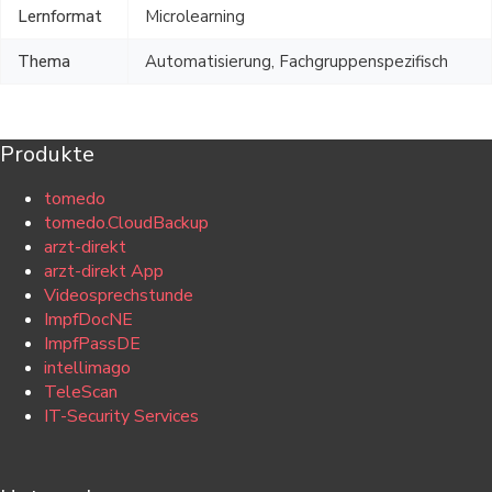
Lernformat
Microlearning
Thema
Automatisierung, Fachgruppenspezifisch
Produkte
tomedo
tomedo.CloudBackup
arzt-direkt
arzt-direkt App
Videosprechstunde
ImpfDocNE
ImpfPassDE
intellimago
TeleScan
IT-Security Services