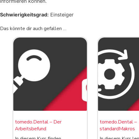
informieren können.
Schwierigkeitsgrad:
Einsteiger
Das könnte dir auch gefallen …
tomedo.Dental – Der
tomedo.Dental –
Arbeitsbefund
standardMakros
In diesem Kurs finden
In diesem Kurs ler