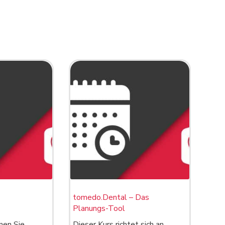
tomedo.Dental – Das
Planungs-Tool
nen Sie
Dieser Kurs richtet sich an