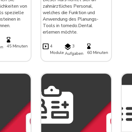
chkeiten von
zahnärztliches Personal,
s spezielle
welches die Funktion und
steinen in
Anwendung des Planungs-
nnen.
Tools in tomedo.Dental
erlernen möchte.
45 Minuten
4
3
en
Module
60 Minuten
Aufgaben