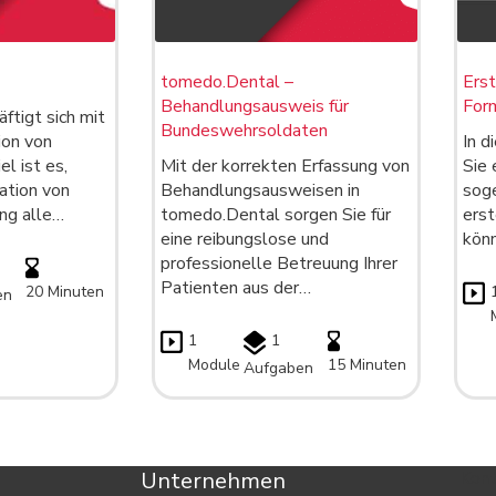
tomedo.Dental –
Ers
Behandlungsausweis für
For
ftigt sich mit
Bundeswehrsoldaten
ion von
In d
l ist es,
Mit der korrekten Erfassung von
Sie 
ation von
Behandlungsausweisen in
sog
ng alle…
tomedo.Dental sorgen Sie für
erst
eine reibungslose und
könn
professionelle Betreuung Ihrer
Patienten aus der…
20 Minuten
en
1
1
Module
15 Minuten
Aufgaben
Unternehmen
Kont