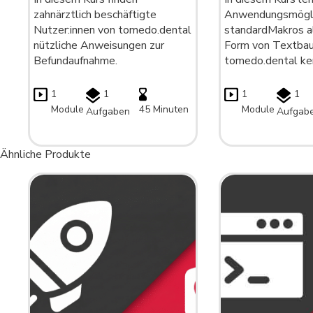
zahnärztlich beschäftigte
Anwendungsmögli
Nutzer:innen von tomedo.dental
standardMakros al
nützliche Anweisungen zur
Form von Textbau
Befundaufnahme.
tomedo.dental ke
1
1
1
1
Module
45 Minuten
Module
Aufgaben
Aufgab
Ähnliche Produkte