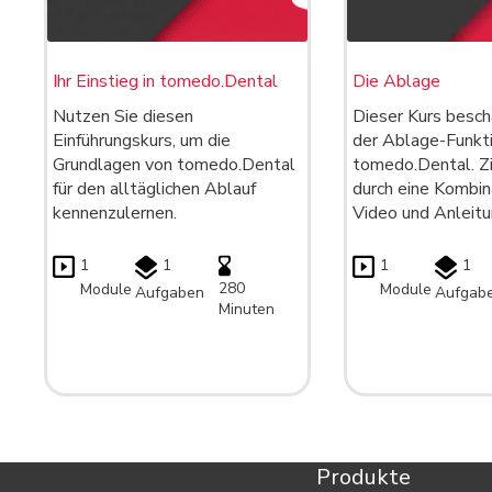
Ihr Einstieg in tomedo.Dental
Die Ablage
Nutzen Sie diesen
Dieser Kurs beschä
Einführungskurs, um die
der Ablage-Funkt
Grundlagen von tomedo.Dental
tomedo.Dental. Zie
für den alltäglichen Ablauf
durch eine Kombin
kennenzulernen.
Video und Anleitu
1
1
1
1
280
Module
Module
Aufgaben
Aufgab
Minuten
Produkte