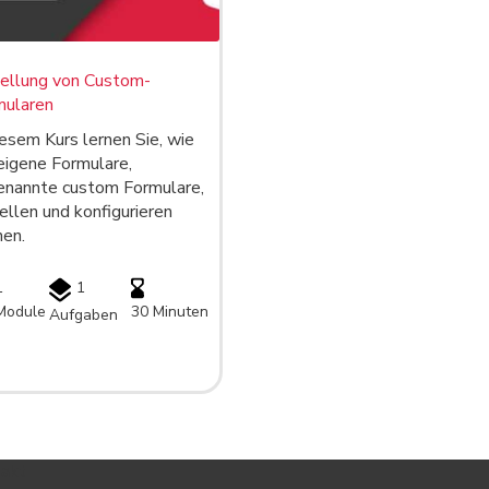
tellung von Custom-
mularen
iesem Kurs lernen Sie, wie
eigene Formulare,
enannte custom Formulare,
ellen und konfigurieren
en.
1
1
Module
30 Minuten
Aufgaben
akt