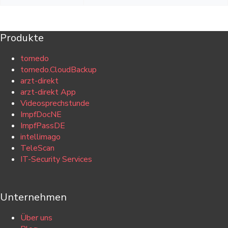
Produkte
tomedo
tomedo.CloudBackup
arzt-direkt
arzt-direkt App
Videosprechstunde
ImpfDocNE
ImpfPassDE
intellimago
TeleScan
IT-Security Services
Unternehmen
Über uns