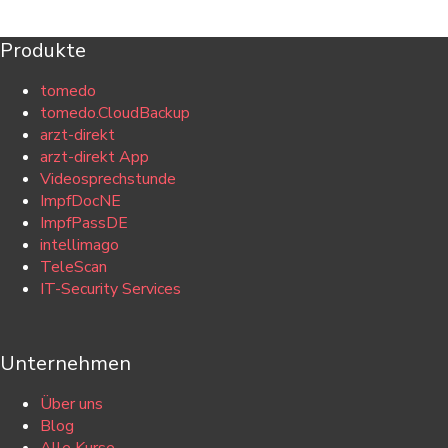
Produkte
tomedo
tomedo.CloudBackup
arzt-direkt
arzt-direkt App
Videosprechstunde
ImpfDocNE
ImpfPassDE
intellimago
TeleScan
IT-Security Services
Unternehmen
Über uns
Blog
Alle Kurse