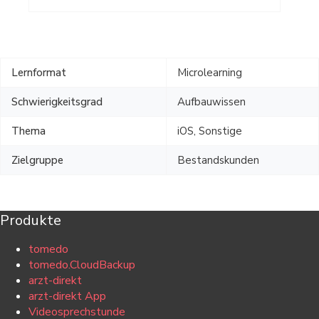
Lernformat
Microlearning
Schwierigkeitsgrad
Aufbauwissen
Thema
iOS, Sonstige
Zielgruppe
Bestandskunden
Produkte
tomedo
tomedo.CloudBackup
arzt-direkt
arzt-direkt App
Videosprechstunde