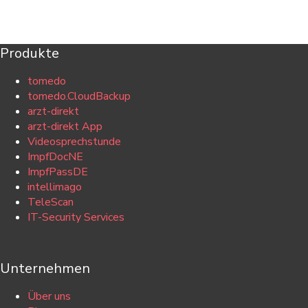
Produkte
tomedo
tomedo.CloudBackup
arzt-direkt
arzt-direkt App
Videosprechstunde
ImpfDocNE
ImpfPassDE
intellimago
TeleScan
IT-Security Services
Unternehmen
Über uns