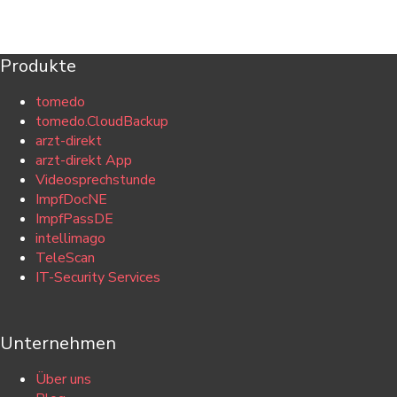
Produkte
tomedo
tomedo.CloudBackup
arzt-direkt
arzt-direkt App
Videosprechstunde
ImpfDocNE
ImpfPassDE
intellimago
TeleScan
IT-Security Services
Unternehmen
Über uns