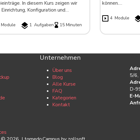
ieinträge. In diesem Kurs zeigen wir
können.…
 Einrichtung, Konfiguration und…
4
Module
Module
1
Aufgaben
15 Minuten
Unternehmen
Kont
Adr
Über uns
5/6,
ckup
Blog
Adr
Alle Kurse
D-99
FAQ
E-Ma
de
Kategorien
Anf
Kontakt
ces
t © 2026 | tomedo.Campus by zollsoft