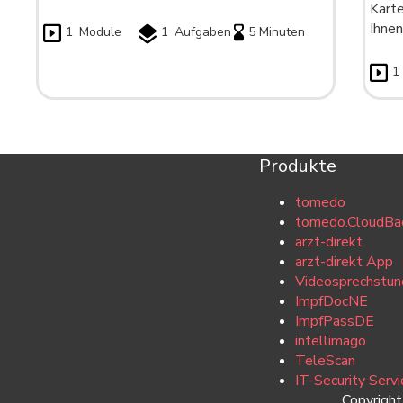
Karte
Ihnen
1
Module
1
Aufgaben
5 Minuten
1
Produkte
tomedo
tomedo.CloudBa
arzt-direkt
arzt-direkt App
Videosprechstun
ImpfDocNE
ImpfPassDE
intellimago
TeleScan
IT-Security Servi
Copyrigh