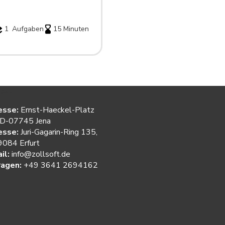
1
Aufgaben
15 Minuten
akt
esse:
Ernst-Haeckel-Platz
 D-07745 Jena
esse:
Juri-Gagarin-Ring 135,
084 Erfurt
il:
info@zollsoft.de
ragen:
+49 3641 2694162