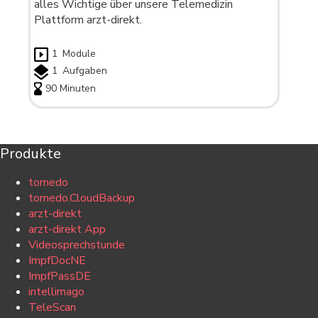
alles Wichtige über unsere Telemedizin
Plattform arzt-direkt.
1
Module
1
Aufgaben
90 Minuten
Produkte
tomedo
tomedo.CloudBackup
arzt-direkt
arzt-direkt App
Videosprechstunde
ImpfDocNE
ImpfPassDE
intellimago
TeleScan