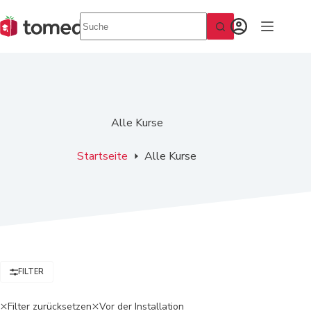
Zum
Inhalt
springen
Alle Kurse
Startseite
Alle Kurse
FILTER
Filter zurücksetzen
Vor der Installation