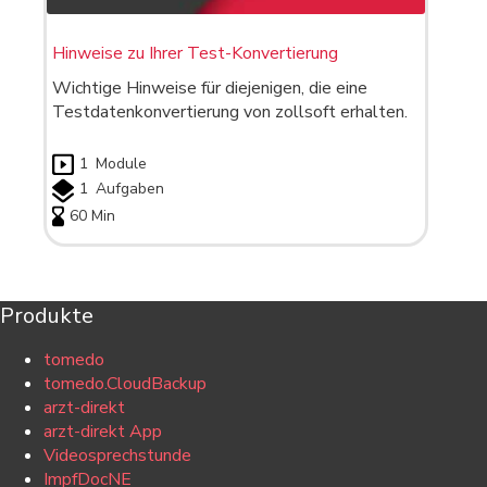
Hinweise zu Ihrer Test-Konvertierung
Wichtige Hinweise für diejenigen, die eine
Testdatenkonvertierung von zollsoft erhalten.
1
Module
1
Aufgaben
60 Min
Produkte
tomedo
tomedo.CloudBackup
arzt-direkt
arzt-direkt App
Videosprechstunde
ImpfDocNE