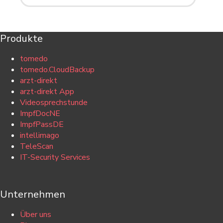
Produkte
tomedo
tomedo.CloudBackup
arzt-direkt
arzt-direkt App
Videosprechstunde
ImpfDocNE
ImpfPassDE
intellimago
TeleScan
IT-Security Services
Unternehmen
Über uns